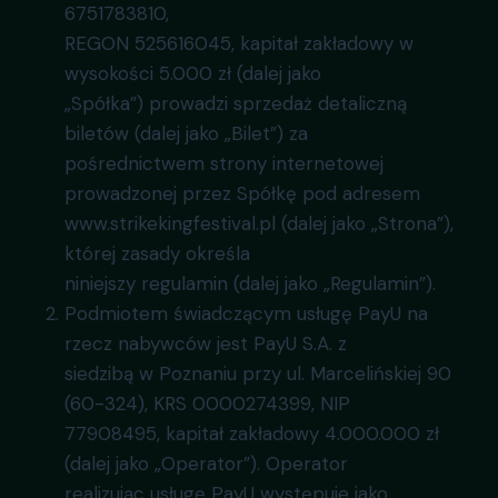
6751783810,
REGON 525616045, kapitał zakładowy w
wysokości 5.000 zł (dalej jako
„Spółka”) prowadzi sprzedaż detaliczną
biletów (dalej jako „Bilet”) za
pośrednictwem strony internetowej
prowadzonej przez Spółkę pod adresem
www.strikekingfestival.pl (dalej jako „Strona”),
której zasady określa
niniejszy regulamin (dalej jako „Regulamin”).
Podmiotem świadczącym usługę PayU na
rzecz nabywców jest PayU S.A. z
siedzibą w Poznaniu przy ul. Marcelińskiej 90
(60-324), KRS 0000274399, NIP
77908495, kapitał zakładowy 4.000.000 zł
(dalej jako „Operator”). Operator
realizując usługę PayU występuje jako