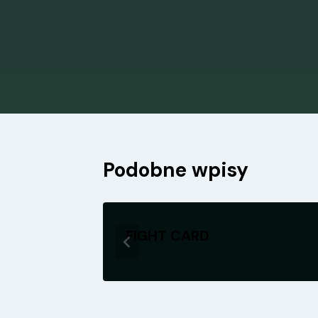
Nawigacja
wpisu
Podobne wpisy
FIGHT CARD