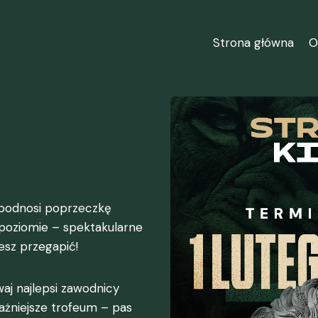
Strona główna
O
a podnosi poprzeczkę
 poziomie – spektakularne
esz przegapić!
waj najlepsi zawodnicy
ażniejsze trofeum – pas