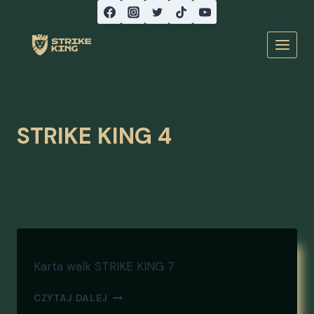
Przeskocz
do
treści
STRIKE KING 4
Karta walk STRIKE KING 7
CZYTAJ DALEJ